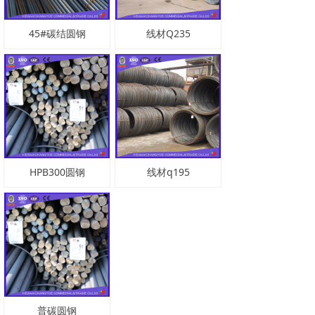
45#碳结圆钢
线材Q235
HPB300圆钢
线材q195
普碳圆钢