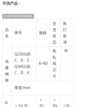
可供产品：
左右滑动查看完整表格
交
执
品
货
行
牌号
规格
名
状
标
态
准
热
号
Q235GJB、
轧
C、D、E
高
6~60
或
Q345GJB、
建
正
C≤
C、D、E
钢
火
板
厚度/mm
＞
＞
6-
＞
＞16-35
35-
50-
≤16