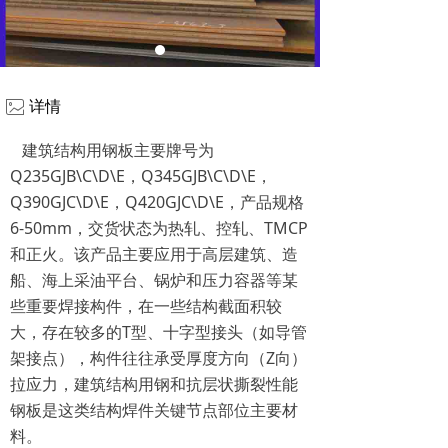
ꂈ
详情
建筑结构用钢板主要牌号为
Q235GJB\C\D\E，Q345GJB\C\D\E，
Q390GJC\D\E，Q420GJC\D\E，产品规格
6-50mm，交货状态为热轧、控轧、TMCP
和正火。该产品主要应用于高层建筑、造
船、海上采油平台、锅炉和压力容器等某
些重要焊接构件，在一些结构截面积较
大，存在较多的T型、十字型接头（如导管
架接点），构件往往承受厚度方向（Z向）
拉应力，建筑结构用钢和抗层状撕裂性能
钢板是这类结构焊件关键节点部位主要材
料。